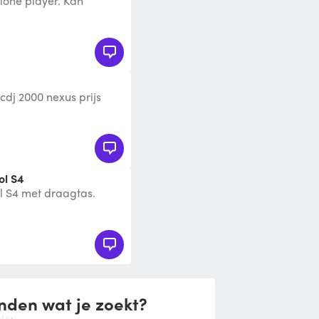
lone player. Kan
le speakers gehuurd
 cdj 2000 nexus prijs
ol S4
ol S4 met draagtas.
abel en stroomkabel.
nden wat je zoekt?