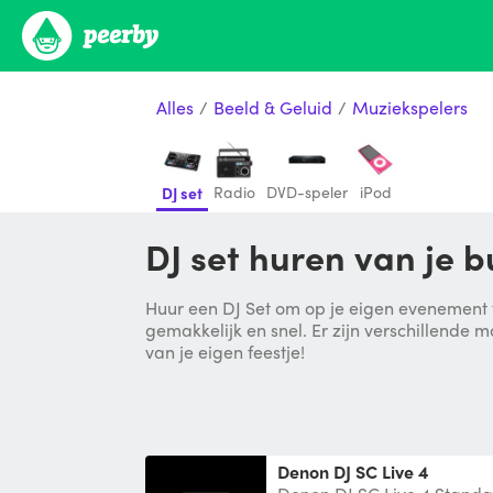
Alles
/
Beeld & Geluid
/
Muziekspelers
Radio
DVD-speler
iPod
DJ set
DJ set huren van je 
Huur een DJ Set om op je eigen evenement t
gemakkelijk en snel. Er zijn verschillende 
van je eigen feestje!
Denon DJ SC Live 4