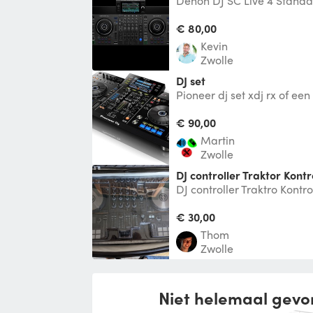
Denon DJ SC Live 4 Standa
eventueel met professione
worden.
€ 80,00
Kevin
Zwolle
DJ set
Pioneer dj set xdj rx of een
vanaf
€ 90,00
martin
Zwolle
DJ controller Traktor Kontr
DJ controller Traktro Kontr
Verder bijgeleverd: Usb-k
Werkt
€ 30,00
Thom
Zwolle
Niet helemaal gevo