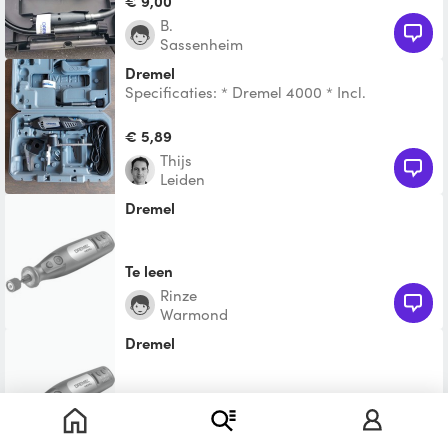
€ 9,00
B.
Sassenheim
Dremel
Specificaties: * Dremel 4000 * Incl.
hulpstukken, zie afbeelding * Incl. diverse
opzetgereedschappen
€ 5,89
Thijs
Leiden
Dremel
Te leen
Rinze
Warmond
Dremel
Te leen
Yavuz