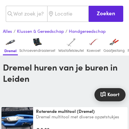
Zoeken
Alles
/
Klussen & Gereedschap
/
Handgereedschap
Schroevendraaierset
Wastafelsleutel
Koevoet
Gaatjestang
Dremel
Dremel huren van je buren in
Leiden
Kaart
roterende multitool (Dremel)
Dremel multitool met diverse opzetstukjes
en flexibele as. Het is de Dremel 3000; zie
specs op inte