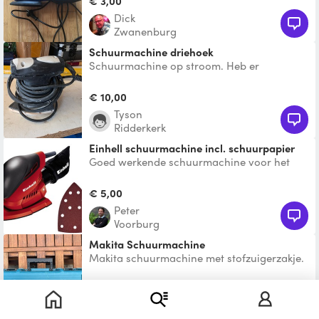
€ 3,00
Dick
Zwanenburg
Schuurmachine driehoek
Schuurmachine op stroom. Heb er
eventueel 2. Is voorbereid voor
afzuigaansluiting
€ 10,00
Tyson
Ridderkerk
Einhell schuurmachine incl. schuurpapier
Goed werkende schuurmachine voor het
schuren van hout. Met stofzak en
schuurpapier.
€ 5,00
Peter
Voorburg
Makita Schuurmachine
Makita schuurmachine met stofzuigerzakje.
Schuurbladen niet inbegrepen.
€ 7,50
Claudia