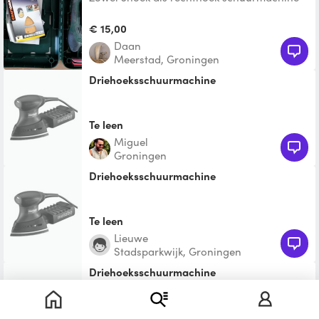
met stofopvang voor de fijnste deeltjes.
€ 15,00
Daan
Meerstad, Groningen
Driehoeksschuurmachine
Te leen
Miguel
Groningen
Driehoeksschuurmachine
Te leen
Lieuwe
Stadsparkwijk, Groningen
Driehoeksschuurmachine
Te leen