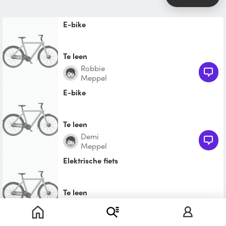
E-bike
Te leen
Robbie
Meppel
E-bike
Te leen
Demi
Meppel
elektrische fiets
Te leen
Wim
IJhorst