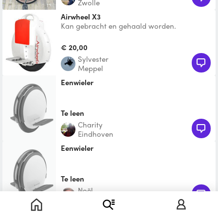
Zwolle
Airwheel X3
Kan gebracht en gehaald worden.
Elektrische Eenwieler met leerband om uit te
proberen. Niet voor ope
€ 20,00
Sylvester
Meppel
Eenwieler
Te leen
Charity
Eindhoven
Eenwieler
Te leen
Noël
's-Hertogenbosch
Eenwieler