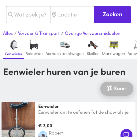
Zoeken
Alles
/
Vervoer & Transport
/
Overige Vervoersmiddelen
Bolderkar
Verhuisvrachtwagen
Skelter
Marktwagen
Vouw
Eenwieler
Eenwieler huren van je buren
Kaart
Eenwieler
Eenwieler om te oefenen (of de show als je
het al kan). Verstelbaar geschikt voor
kinderen en volwas
€ 3,00
Robert