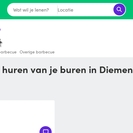
Wat wil je lenen?
Locatie
e
barbecue
Overige barbecue
e huren van je buren in Diemen