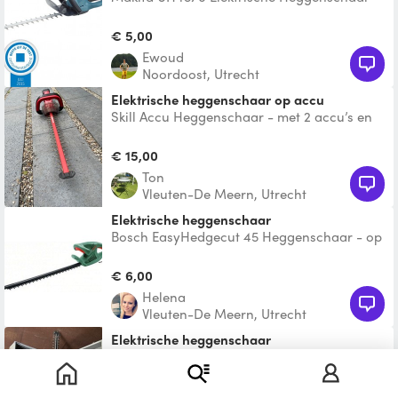
550 Watt - 45 cm zwaardlengte
€ 5,00
Ewoud
Noordoost, Utrecht
Elektrische heggenschaar op accu
Skill Accu Heggenschaar - met 2 accu’s en
oplader. Voor 1 dag
€ 15,00
Ton
Vleuten-De Meern, Utrecht
Elektrische heggenschaar
Bosch EasyHedgecut 45 Heggenschaar - op
snoer - 420 W De Bosch EasyHedgecut 45
heggenschaar heeft e
€ 6,00
Helena
Vleuten-De Meern, Utrecht
Elektrische heggenschaar
€ 7,50