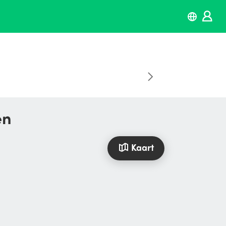
en
Kaart