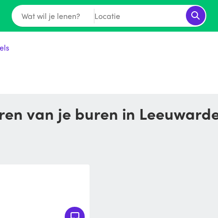
Wat wil je lenen?
Locatie
els
huren van je buren in Leeuward