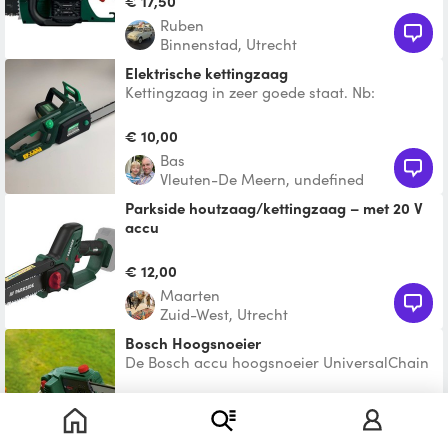
€ 17,50
Ruben
Binnenstad, Utrecht
Elektrische kettingzaag
Kettingzaag in zeer goede staat. Nb:
exclusief verlengsnoer en
veiligheidsmiddelen zoals handschoen
€ 10,00
Bas
Vleuten-De Meern, undefined
Parkside houtzaag/kettingzaag – met 20 V
accu
Kettingzaag voor hout tot Ø25 cm – zonder
snoer. Inclusief zaagketting, olie. Voor het
€ 12,00
snoeien van b
Maarten
Zuid-West, Utrecht
Bosch Hoogsnoeier
De Bosch accu hoogsnoeier UniversalChain
18 is perfect voor het snoeien van lastig
bereikbare takken
€ 20,00
Laurens