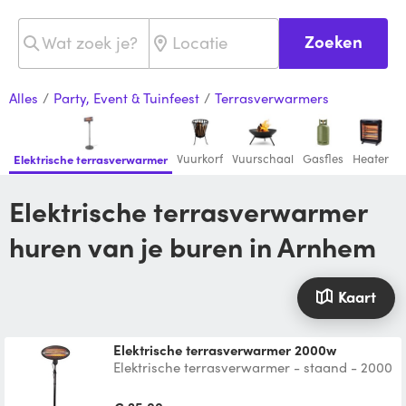
Zoeken
Alles
/
Party, Event & Tuinfeest
/
Terrasverwarmers
Vuurkorf
Vuurschaal
Gasfles
Heater
Elektrische terrasverwarmer
Elektrische terrasverwarmer
huren van je buren in Arnhem
Kaart
Elektrische terrasverwarmer 2000w
Elektrische terrasverwarmer - staand - 2000
W Kenmerken 3 hittestanden: 650 W - 1300
W - 2000 W qua