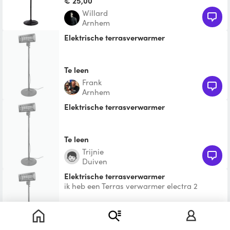
€ 25,00
Willard
Arnhem
Elektrische terrasverwarmer
Te leen
Frank
Arnhem
Elektrische terrasverwarmer
Te leen
Trijnie
Duiven
Elektrische terrasverwarmer
ik heb een Terras verwarmer electra 2
standen en makkelijk te verplaatsen en op
hoogte stelbaar
€ 15,00
Angelo