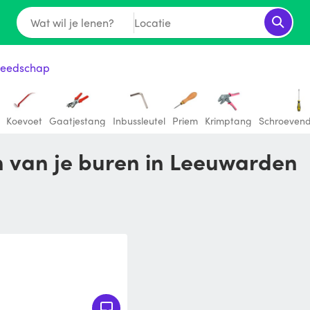
Wat wil je lenen?
Locatie
eedschap
Koevoet
Gaatjestang
Inbussleutel
Priem
Krimptang
Schroevend
en van je buren in Leeuwarden