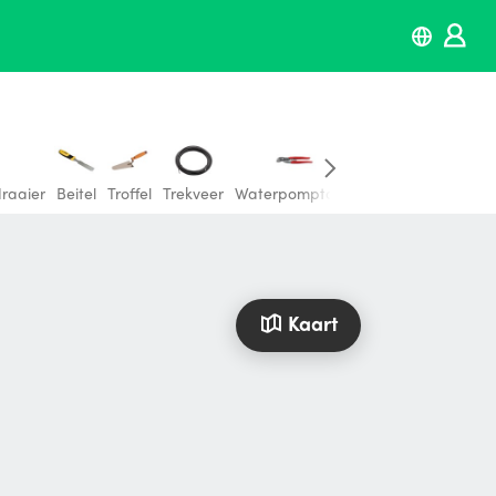
raaier
Beitel
Troffel
Trekveer
Waterpomptang
Momentsleutel
B
Kaart