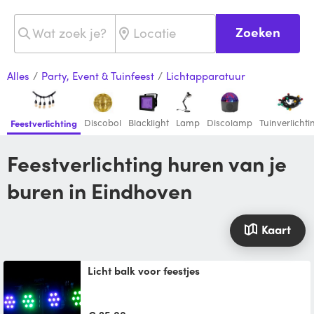
Zoeken
Alles
/
Party, Event & Tuinfeest
/
Lichtapparatuur
Discobol
Blacklight
Lamp
Discolamp
Tuinverlichti
Feestverlichting
Feestverlichting huren van je
buren in Eindhoven
Kaart
licht balk voor feestjes