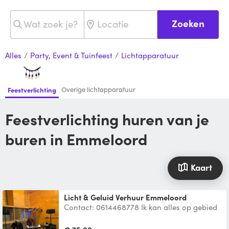
Zoeken
Alles
/
Party, Event & Tuinfeest
/
Lichtapparatuur
Overige lichtapparatuur
Feestverlichting
Feestverlichting huren van je
buren in Emmeloord
Kaart
Licht & Geluid Verhuur Emmeloord
Contact: 0614468778 Ik kan alles op gebied
van licht & geluid leveren, van presentatie,
tuinfeest, g