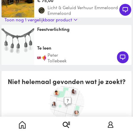
€ 75,00
Licht & Geluid Verhuur Emmeloord
Emmeloord
Toon nog 1 vergelijkbaar product
feestverlichting
Te leen
peter
Tollebeek
Niet helemaal gevonden wat je zoekt?
Plaats een leenoproep in je buurt
Wat zou je willen lenen?