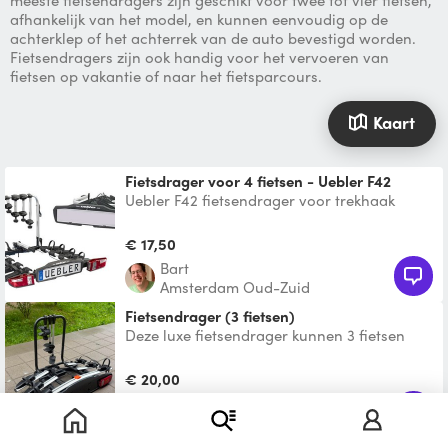
meeste fietsendragers zijn geschikt voor twee tot vier fietsen,
afhankelijk van het model, en kunnen eenvoudig op de
achterklep of het achterrek van de auto bevestigd worden.
Fietsendragers zijn ook handig voor het vervoeren van
fietsen op vakantie of naar het fietsparcours.
Kaart
Fietsdrager voor 4 fietsen - Uebler F42
Uebler F42 fietsendrager voor trekhaak
montage middels QuickFit systeem. De F42
fietsendrager is éé
€ 17,50
Bart
Amsterdam Oud-Zuid
Fietsendrager (3 fietsen)
Deze luxe fietsendrager kunnen 3 fietsen
mee vervoerd worden. Gaat op de trekhaak
en heeft een adapt
€ 20,00
Ewout
Amsterdam-West