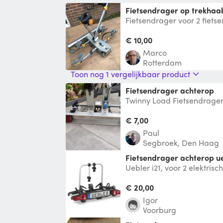
Fietsendrager op trekhaa
Fietsendrager voor 2 fietse
€ 10,00
Marco
Rotterdam
Toon nog 1 vergelijkbaar product
Fietsendrager achterop
Twinny Load Fietsendrager 
trekhaak
€ 7,00
Paul
Segbroek, Den Haag
Fietsendrager achterop ue
Uebler i21, voor 2 elektrisc
€ 20,00
Igor
Voorburg