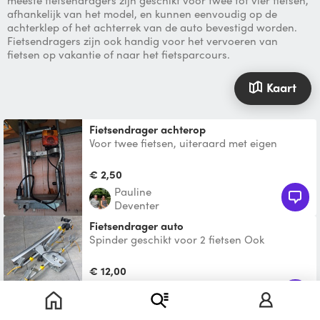
meeste fietsendragers zijn geschikt voor twee tot vier fietsen,
afhankelijk van het model, en kunnen eenvoudig op de
achterklep of het achterrek van de auto bevestigd worden.
Fietsendragers zijn ook handig voor het vervoeren van
fietsen op vakantie of naar het fietsparcours.
Kaart
Fietsendrager achterop
Voor twee fietsen, uiteraard met eigen
nummerbord. Let op; nummerbordhouder is
kwetsbaar.
€ 2,50
Pauline
Deventer
Fietsendrager auto
Spinder geschikt voor 2 fietsen Ook
elektrische fietsen Eventueel met
verloopstekker
€ 12,00
Timo
Klarenbeek