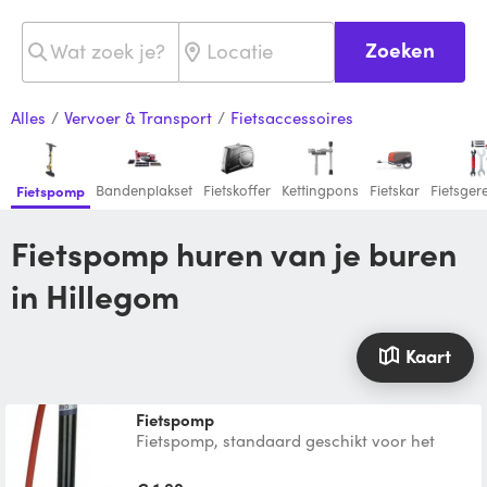
Zoeken
Alles
/
Vervoer & Transport
/
Fietsaccessoires
Bandenplakset
Fietskoffer
Kettingpons
Fietskar
Fietsge
Fietspomp
Fietspomp huren van je buren
in Hillegom
Kaart
fietspomp
Fietspomp, standaard geschikt voor het
meestvoorkomende ventiel (Dunlop-Blitz) en
met optionele verl