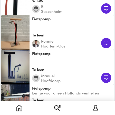
€ 1,00
B.
Sassenheim
Fietspomp
Te leen
Ronnie
Haarlem-Oost
Fietspomp
Te leen
Manuel
Hoofddorp
fietspomp
Eentje voor alleen Hollands ventiel en
andere met zowel Hollands als autoventiel.
Te leen
Gijs
Westoever Noord Buitenspaarne,