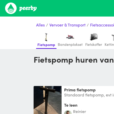
Alles
/
Vervoer & Transport
/
Fietsaccesso
Bandenplakset
Fietskoffer
Ketti
Fietspomp
Fietspomp huren van
Prima fietspomp
Standaard fietspomp, evt in
opzet stukje
Te leen
Reinier