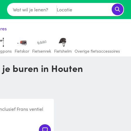
Wat wil je lenen?
Locatie
ires
ngpons
Fietskar
Fietsenrek
Fietshelm
Overige fietsaccessoires
 je buren in Houten
clusief Frans ventiel