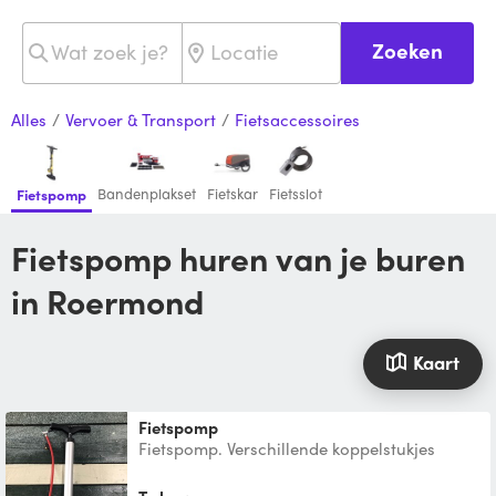
Zoeken
Alles
/
Vervoer & Transport
/
Fietsaccessoires
Bandenplakset
Fietskar
Fietsslot
Fietspomp
Fietspomp huren van je buren
in Roermond
Kaart
Fietspomp
Fietspomp. Verschillende koppelstukjes
aanwezig.