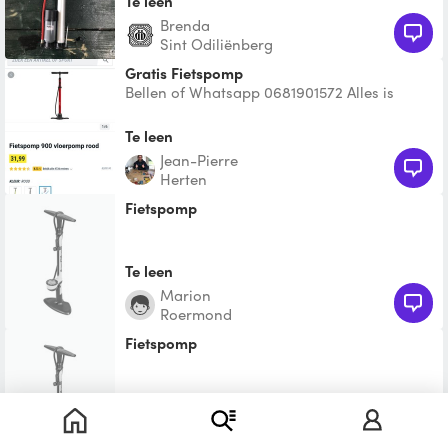
Te leen
Brenda
Sint Odiliënberg
gratis Fietspomp
Bellen of Whatsapp 0681901572 Alles is
gratis te lenen. Sinds kort kan je niet meer
via peerby beric
Te leen
Jean-Pierre
Herten
Fietspomp
Te leen
Marion
Roermond
Fietspomp
Te leen
Martien