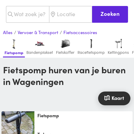
Zoeken
Alles
/
Vervoer & Transport
/
Fietsaccessoires
Bandenplakset
Fietskoffer
Racefietspomp
Kettingpons
F
Fietspomp
Fietspomp huren van je buren
in Wageningen
Kaart
Fietspomp