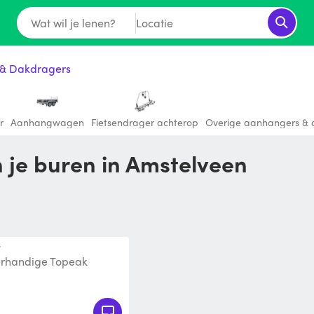
Wat wil je lenen?
Locatie
& Dakdragers
r
Aanhangwagen
Fietsendrager achterop
Overige aanhangers & 
an je buren in Amstelveen
r
erhandige Topeak
ekend (of langer)