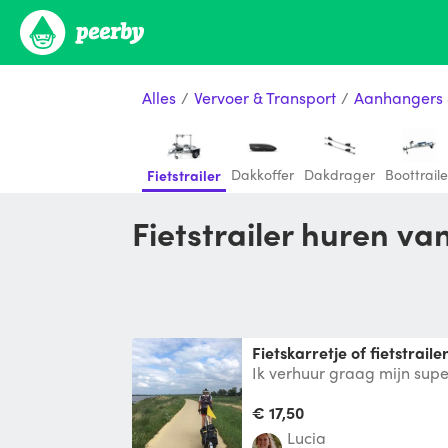
Alles
/
Vervoer & Transport
/
Aanhangers 
Dakkoffer
Dakdrager
Boottraile
Fietstrailer
Fietstrailer huren v
Fietskarretje of fietstraile
Ik verhuur graag mijn sup
trailer. Ideaal voor een we
kamperen. Je
€ 17,50
Lucia