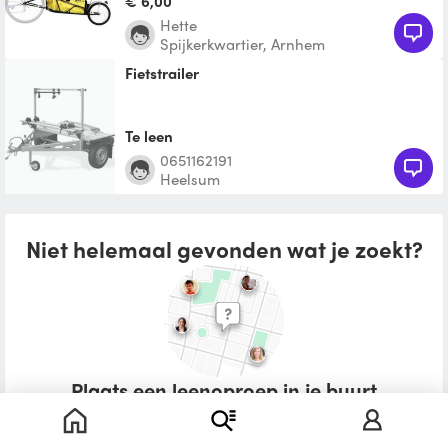
€ 6,00
Hette
Spijkerkwartier, Arnhem
Fietstrailer
Te leen
0651162191
Heelsum
Niet helemaal gevonden wat je zoekt?
Plaats een leenoproep in je buurt
Wat zou je willen lenen?