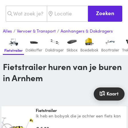
Zoeken
Alles
/
Vervoer & Transport
/
Aanhangers & Dakdragers
Dakkoffer
Dakdrager
Skibox
Boedelbak
Boottrailer
Tre
Fietstrailer
Fietstrailer huren van je buren
in Arnhem
Kaart
Fietstrailer
Ik heb en bobyak die je achter een fiets kan
hangen, eventueel met waterdichte tas,
uitermate geschi