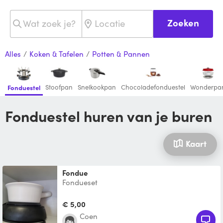
Zoeken
Alles
/
Koken & Tafelen
/
Potten & Pannen
Stoofpan
Snelkookpan
Chocoladefonduestel
Wonderpa
Fonduestel
Fonduestel huren van je buren
Kaart
Fondue
Fondueset
€ 5,00
Coen