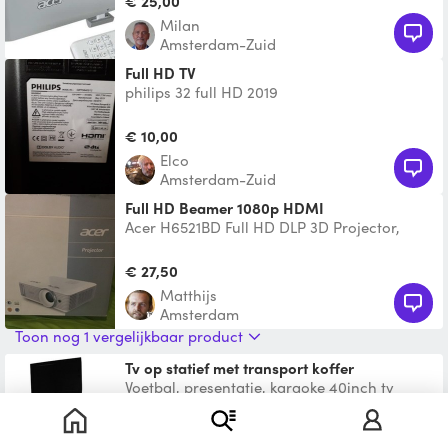
€ 25,00
Milan
Amsterdam-Zuid
Full HD TV
philips 32 full HD 2019
€ 10,00
Elco
Amsterdam-Zuid
Full HD Beamer 1080p HDMI
Acer H6521BD Full HD DLP 3D Projector,
16:10, 1920x1080, 3500Lm, 2x Digital Zoom,
10,000:1, HDMI, VG
€ 27,50
Matthijs
Amsterdam
Toon nog 1 vergelijkbaar product
Tv op statief met transport koffer
Voetbal, presentatie, karaoke 40inch tv
scherm op handige statief. 90 cm breed bij
50 cm hoog. Prijs
€ 50,00