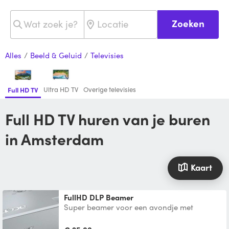
Zoeken
Alles
/
Beeld & Geluid
/
Televisies
Ultra HD TV
Overige televisies
Full HD TV
Full HD TV huren van je buren
in Amsterdam
Kaart
FullHD DLP Beamer
Super beamer voor een avondje met
vrienden (film, gamen, sportevenementen,
etc.). Ook geschikt voor