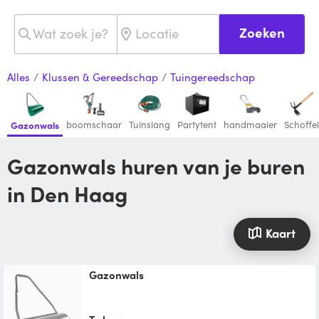
Zoeken
Alles
/
Klussen & Gereedschap
/
Tuingereedschap
boomschaar
Tuinslang
Partytent
handmaaier
Schoffel
Gazonwals
Gazonwals huren van je buren
in Den Haag
Kaart
Gazonwals