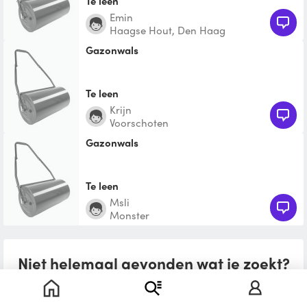
Te leen
Emin
Haagse Hout, Den Haag
Gazonwals
Te leen
Krijn
Voorschoten
Gazonwals
Te leen
Msli
Monster
Niet helemaal gevonden wat je zoekt?