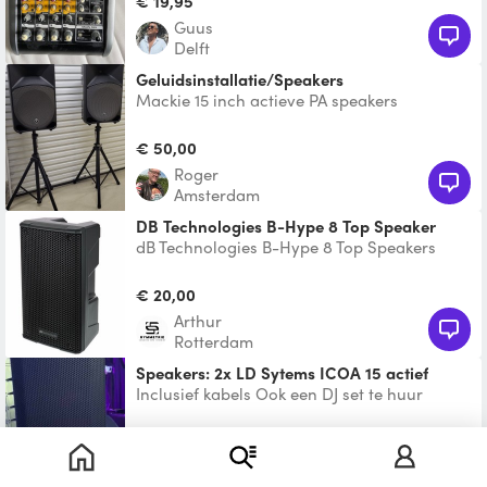
€ 19,95
Guus
Delft
Geluidsinstallatie/Speakers
Mackie 15 inch actieve PA speakers
geluidsinstallatie met krachtige 1000W. Past
voor kleine zalen, k
€ 50,00
Roger
Amsterdam
dB Technologies B-Hype 8 Top Speaker
dB Technologies B-Hype 8 Top Speakers
120dB SPL - 125W RMS/250W Peak - 60Hz-
20kHz 8 inch driver - cl
€ 20,00
Arthur
Rotterdam
Speakers: 2x LD Sytems ICOA 15 actief
Inclusief kabels Ook een DJ set te huur
€ 50,00
Okke