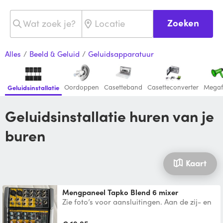
Zoeken
Alles
/
Beeld & Geluid
/
Geluidsapparatuur
Oordoppen
Casetteband
Casetteconverter
Mega
Geluidsinstallatie
Geluidsinstallatie huren van je
buren
Kaart
Mengpaneel Tapko Blend 6 mixer
Zie foto’s voor aansluitingen. Aan de zij- en
achterkant zitten geen aansluitingen, dit zijn
ze alle