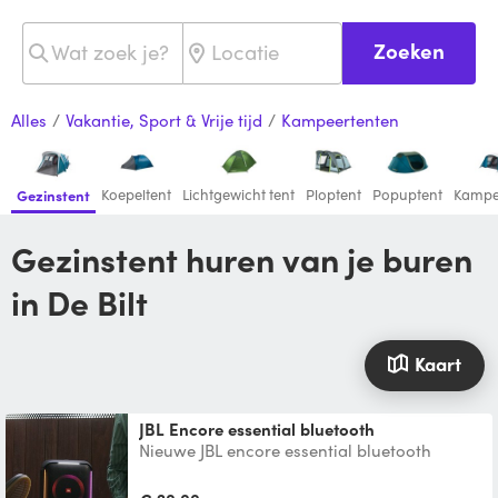
Zoeken
Alles
/
Vakantie, Sport & Vrije tijd
/
Kampeertenten
Koepeltent
Lichtgewicht tent
Ploptent
Popuptent
Kampe
Gezinstent
Gezinstent huren van je buren
in De Bilt
Kaart
JBL Encore essential bluetooth
Nieuwe JBL encore essential bluetooth
speaker met ingebouwde batterij. Mogelijk
om 2 speakers te hur