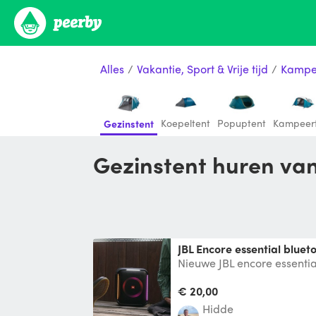
Alles
/
Vakantie, Sport & Vrije tijd
/
Kampe
Koepeltent
Popuptent
Kampeer
Gezinstent
Gezinstent huren van
JBL Encore essential bluet
Nieuwe JBL encore essenti
ingebouwde batterij. Mogel
hur
€ 20,00
Hidde