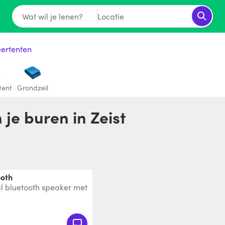
Wat wil je lenen?
Locatie
ertenten
tent
Grondzeil
 je buren in Zeist
ooth
al bluetooth speaker met
ijk om 2 speakers te