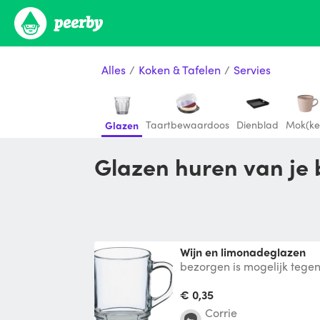
Alles
/
Koken & Tafelen
/
Servies
Taartbewaardoos
Dienblad
Mok(ke
Glazen
Glazen huren van je
Wijn en limonadeglazen
bezorgen is mogelijk tegen
van afstand.
€ 0,35
Corrie