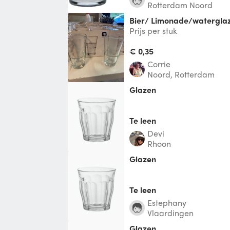
Rotterdam Noord
Bier/ Limonade/watergla
Prijs per stuk
€ 0,35
Corrie
Noord, Rotterdam
Glazen
Te leen
Devi
Rhoon
Glazen
Te leen
Estephany
Vlaardingen
Glazen