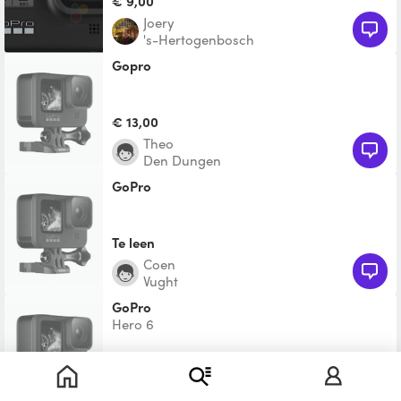
€ 9,00
Joery
's-Hertogenbosch
gopro
€ 13,00
Theo
Den Dungen
GoPro
Te leen
Coen
Vught
GoPro
Hero 6
€ 10,00
Bart