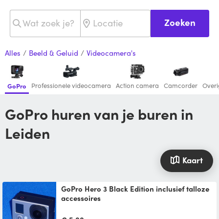
Zoeken
Alles
/
Beeld & Geluid
/
Videocamera's
Professionele videocamera
Action camera
Camcorder
Overi
GoPro
GoPro huren van je buren in
Leiden
Kaart
GoPro Hero 3 Black Edition inclusief talloze
accessoires
GoPro Hero 3 Black Edition. Naar wens
inclusief talloze accessoires (mounts, pole,