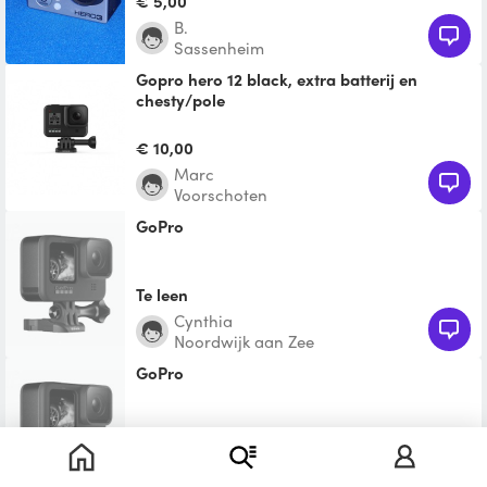
€ 5,00
statief, arm leas
B.
Sassenheim
Gopro hero 12 black, extra batterij en
chesty/pole
Gopro hero 12 black, 2 batterijen en
accessoires zoals chesty mount,
€ 10,00
telescopische pole. Komt ook me
Marc
Voorschoten
GoPro
Te leen
Cynthia
Noordwijk aan Zee
GoPro
Te leen
Yasser