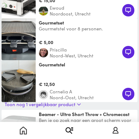
€ 15,00
Ewoud
Noordoost, Utrecht
Gourmetset
Gourmetstel voor 8 personen.
€ 5,00
Priscilla
Noord-West, Utrecht
Gourmetstel
€ 12,50
Cornelia A
Noord-Oost, Utrecht
Toon nog 1 vergelijkbaar product
Beamer - Ultra Short Throw + Chromecast
Ben je op zoek naar een groot scherm voor
in je tuin of woonkamer? Of je nu een
spannende voetbalwed
€ 15,00