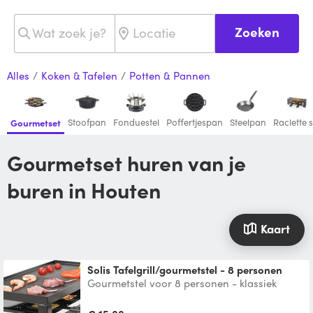
Zoeken
Alles
/
Koken & Tafelen
/
Potten & Pannen
Stoofpan
Fonduestel
Poffertjespan
Steelpan
Raclette s
Gourmetset
Gourmetset huren van je
buren in Houten
Kaart
Solis Tafelgrill/gourmetstel - 8 personen
Gourmetstel voor 8 personen - klassiek
gourmetten met grillplaat en pannetjes -
wokken in kleine wok