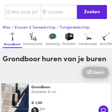
Zoeken
Alles
/
Klussen & Gereedschap
/
Tuingereedschap
boomschaar
Tuinslang
Partytent
handmaaier
Schoffel
Grondboor
Grondboor huren van je buren
Kaart
Grondboor
diameter 8 cm
€ 1,00
Jan