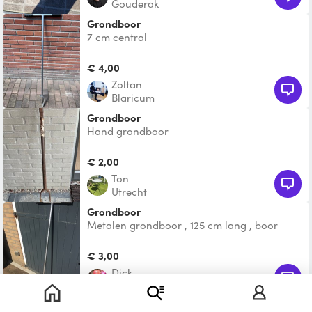
Gouderak
Grondboor
7 cm central
€ 4,00
Zoltan
Blaricum
Grondboor
Hand grondboor
€ 2,00
Ton
Utrecht
Grondboor
Metalen grondboor , 125 cm lang , boor
diameter 75mm
€ 3,00
Dick
Zwanenburg
Grondboor