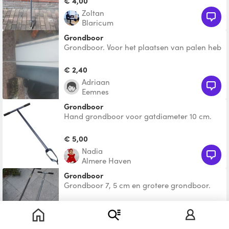
€ 4,00
Zoltan
Blaricum
Grondboor
Grondboor. Voor het plaatsen van palen heb
ik ook een koperen stang te leen.
Vergelijkbaar met in d
€ 2,40
Adriaan
Eemnes
Grondboor
Hand grondboor voor gatdiameter 10 cm.
€ 5,00
Nadia
Almere Haven
grondboor
Grondboor 7, 5 cm en grotere grondboor.
Ideaal voor plaatsen palen e.d.
€ 9,25
Erik