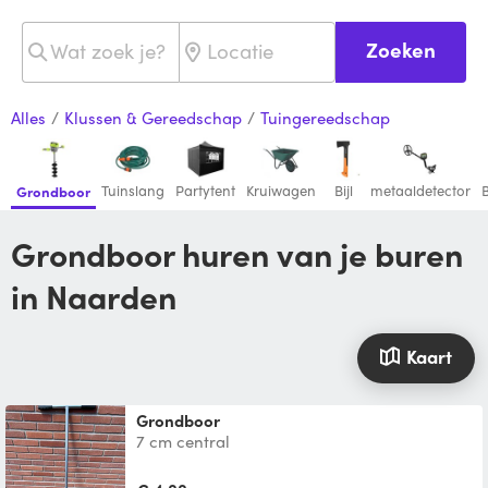
Zoeken
Alles
/
Klussen & Gereedschap
/
Tuingereedschap
Tuinslang
Partytent
Kruiwagen
Bijl
metaaldetector
Grondboor
Grondboor huren van je buren
in Naarden
Kaart
Grondboor
7 cm central