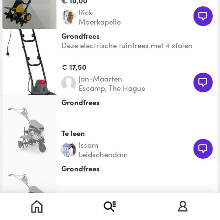
€ 10,00
Rick
Moerkapelle
Grondfrees
Deze electrische tuinfrees met 4 stalen
messen is door zijn compacte afmetingen
ideaal voor kleinere
€ 17,50
Jan-Maarten
Escamp, The Hague
Grondfrees
Te leen
Issam
Leidschendam
Grondfrees
Te leen
Zeeshan