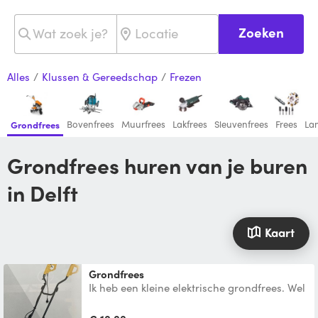
Zoeken
Alles
/
Klussen & Gereedschap
/
Frezen
Bovenfrees
Muurfrees
Lakfrees
Sleuvenfrees
Frees
La
Grondfrees
Grondfrees huren van je buren
in Delft
Kaart
Grondfrees
Ik heb een kleine elektrische grondfrees. Wel
met snoer