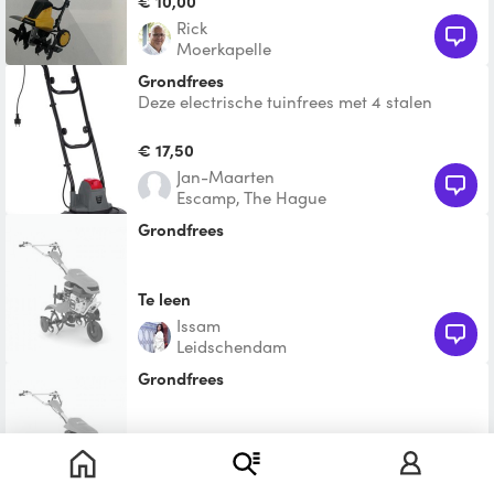
€ 10,00
Rick
Moerkapelle
Grondfrees
Deze electrische tuinfrees met 4 stalen
messen is door zijn compacte afmetingen
ideaal voor kleinere
€ 17,50
Jan-Maarten
Escamp, The Hague
Grondfrees
Te leen
Issam
Leidschendam
Grondfrees
Te leen
Thijs