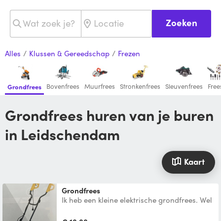
Zoeken
Alles
/
Klussen & Gereedschap
/
Frezen
Bovenfrees
Muurfrees
Stronkenfrees
Sleuvenfrees
Free
Grondfrees
Grondfrees huren van je buren
in Leidschendam
Kaart
Grondfrees
Ik heb een kleine elektrische grondfrees. Wel
met snoer