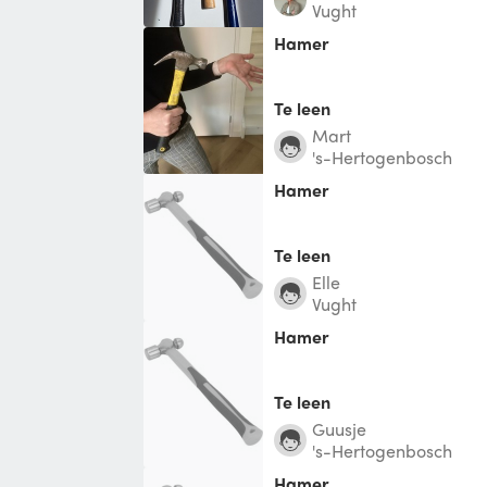
Vught
Hamer
Te leen
Mart
's-Hertogenbosch
Hamer
Te leen
Elle
Vught
Hamer
Te leen
Guusje
's-Hertogenbosch
Hamer