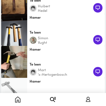
Te leen
Huibert
Hedel
Hamer
Te leen
Simon
Vught
Hamer
Te leen
Mart
's-Hertogenbosch
Hamer
Te leen
Elle