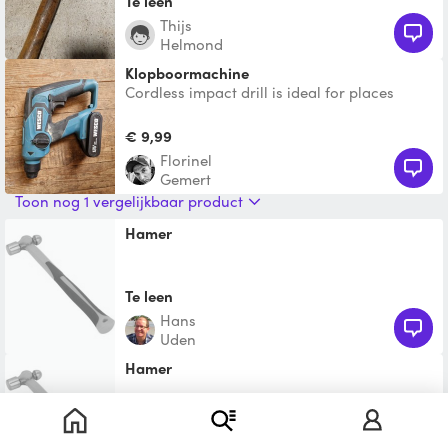
Te leen
Thijs
Helmond
Klopboormachine
Cordless impact drill is ideal for places
without access to an outlet or power
source. It comes with
€ 9,99
Florinel
Gemert
Toon nog 1 vergelijkbaar product
Hamer
Te leen
Hans
Uden
Hamer
Te leen