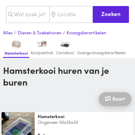
Zoeken
Alles
/
Dieren & Toebehoren
/
Knaagdierartikelen
Konijnenhok
Caviakooi
Overige knaagdierartikelen
Hamsterkooi
Hamsterkooi huren van je
buren
Kaart
Hamsterkooi
Ongeveer 55x35x30