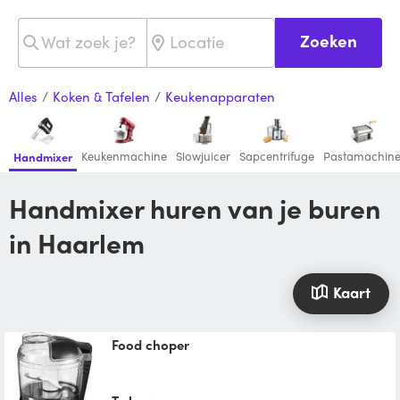
Zoeken
Alles
/
Koken & Tafelen
/
Keukenapparaten
Keukenmachine
Slowjuicer
Sapcentrifuge
Pastamachin
Handmixer
Handmixer huren van je buren
in Haarlem
Kaart
Food choper