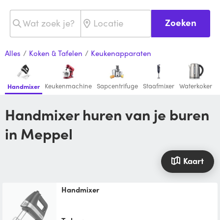
Zoeken
Alles
/
Koken & Tafelen
/
Keukenapparaten
Keukenmachine
Sapcentrifuge
Staafmixer
Waterkoker
Handmixer
Handmixer huren van je buren
in Meppel
Kaart
Handmixer