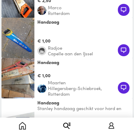
€ 2,50
Marco
Rotterdam
Handzaag
€ 1,00
Radjoe
Capelle aan den IJssel
Handzaag
€ 1,00
Maarten
Hillegersberg-Schiebroek,
Rotterdam
Handzaag
Stanley handzaag geschikt voor hard en
zacht hout. Ook te gebruiken bij spaanplaat.
€ 5,50
Mars