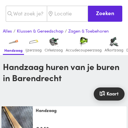
Zoeken
Alles
/
Klussen & Gereedschap
/
Zagen & Toebehoren
Ijzerzaag
Cirkelzaag
Accudecoupeerzaag
Afkortzaag
Handzaag
Handzaag huren van je buren
in Barendrecht
Kaart
Handzaag