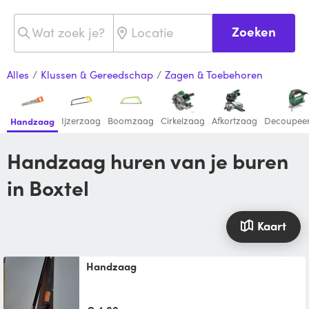
Zoeken
Alles
/
Klussen & Gereedschap
/
Zagen & Toebehoren
Ijzerzaag
Boomzaag
Cirkelzaag
Afkortzaag
Decoupee
Handzaag
Handzaag huren van je buren
in Boxtel
Kaart
Handzaag