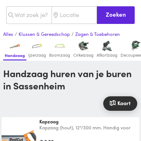
Zoeken
Alles
/
Klussen & Gereedschap
/
Zagen & Toebehoren
Ijzerzaag
Boomzaag
Cirkelzaag
Afkortzaag
Decoupee
Handzaag
Handzaag huren van je buren
in Sassenheim
Kaart
kapzaag
Kapzaag (hout), 12"/300 mm. Handig voor
gebruik in combinatie met een verstekbak.