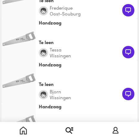
Te leen
Frederique
Oost-Souburg
Handzaag
Te leen
Tessa
Vlissingen
Handzaag
Te leen
Bjorn
Vlissingen
Handzaag
Te leen
Timo