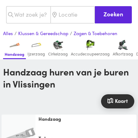
Zoeken
Alles
/
Klussen & Gereedschap
/
Zagen & Toebehoren
Ijzerzaag
Cirkelzaag
Accudecoupeerzaag
Afkortzaag
Handzaag
Handzaag huren van je buren
in Vlissingen
Kaart
Handzaag