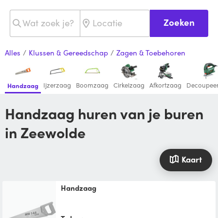
Zoeken
Alles
/
Klussen & Gereedschap
/
Zagen & Toebehoren
Ijzerzaag
Boomzaag
Cirkelzaag
Afkortzaag
Decoupee
Handzaag
Handzaag huren van je buren
in Zeewolde
Kaart
Handzaag