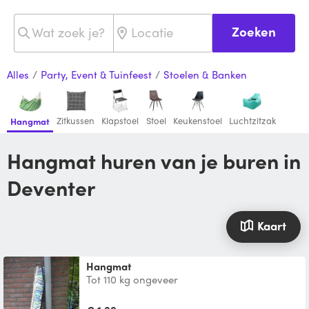
Zoeken
Alles
/
Party, Event & Tuinfeest
/
Stoelen & Banken
Zitkussen
Klapstoel
Stoel
Keukenstoel
Luchtzitzak
Hangmat
Hangmat huren van je buren in
Deventer
Kaart
hangmat
Tot 110 kg ongeveer