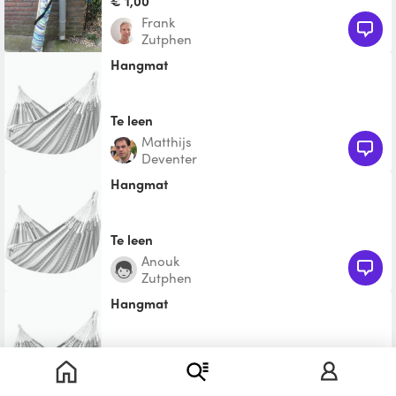
€ 1,00
Frank
Zutphen
hangmat
Te leen
Matthijs
Deventer
Hangmat
Te leen
Anouk
Zutphen
Hangmat
Te leen
Jantje