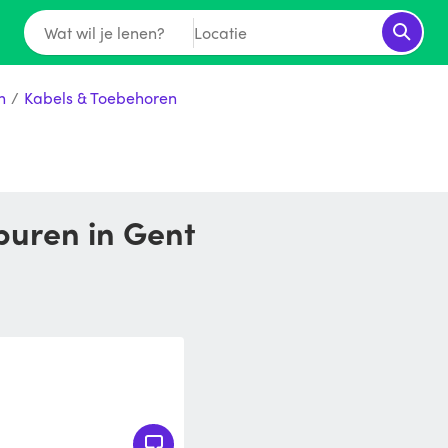
Wat wil je lenen?
Locatie
n
/
Kabels & Toebehoren
 buren in Gent